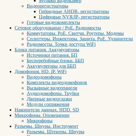
Муляжи видеокамер
Видеорегистраторы
Гибридные AHDR- регистраторы
Цифровые NVR/IP- регистраторы
Готовые видеокомплекты
Сетевое оборудование / PoE. Радиомосты
Коммутаторы. PoE. Свитчи. Роутеры. Модемы
Сплиттеры. Инжекторы. Защита. PoE. Удлинители
Радиомосты. Точки доступа WiFi
Блоки питания. Аккумуляторы
Источники питания. БП
Бесперебойные блоки. ББП
Аккумуляторы для ББП
Домофония. HD. IP. WiFi
Видеодомофоны
Комплекты видеодомофонов
Вызывные видеопанели
Аудиодомофоны. Трубки
Дверные видеоглазки
Модули сопряжения
Накопители данных. HDD. SD
Микрофоны. Оповещение
Микрофоны
Разъемы. Шнуры. Инструмент
Разъемы. Штекеры. Шнуры