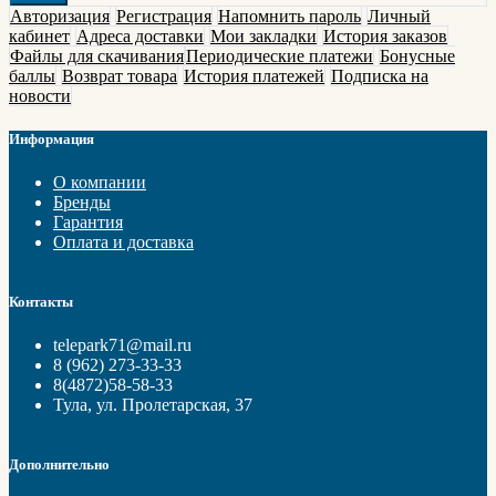
Авторизация
Регистрация
Напомнить пароль
Личный
кабинет
Адреса доставки
Мои закладки
История заказов
Файлы для скачивания
Периодические платежи
Бонусные
баллы
Возврат товара
История платежей
Подписка на
новости
Информация
О компании
Бренды
Гарантия
Оплата и доставка
Контакты
telepark71@mail.ru
8 (962) 273-33-33
8(4872)58-58-33
Тула, ул. Пролетарская, 37
Дополнительно