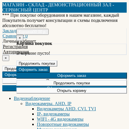
МАГАЗИН - СКЛАД - ДЕМОНСТРАЦИОННЫЙ ЗАЛ -
СЕРВИСНЫЙ ЦЕНТР
*** При покупке оборудования в нашем магазине, каждый
Покупатель получает консультации и схемы подключения
абсолютно бесплатно!
Закладки 0
Корзина
0
0.00 р.
Сравнение 0
×
Личный кабинет
Корзина покупок
Регистрация
Авторизация
В корзине пусто!
×
Продолжить покупки
Продолжить покупки
Оформить заказ
Оформление заказа
Оформить заказ
Продолжить покупки
Продолжить покупки
Оформление заказа
Открыть корзину
Видеонаблюдение
Видеокамеры. AHD. IP
Видеокамеры AHD. CVI. TVI
IP- видеокамеры
WIFI - 4G видеокамеры
Поворотные видеокамеры