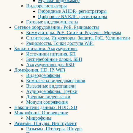
Муляжи видеокамер
Видеорегистраторы
Гибридные AHDR- регистраторы
Цифровые NVR/IP- регистраторы
Готовые видеокомплекты
Сетевое оборудование / PoE. Радиомосты
Коммутаторы. PoE. Свитчи. Роутеры. Модемы
Сплиттеры. Инжекторы. Защита. PoE. Удлинители
Радиомосты. Точки доступа WiFi
Блоки питания. Аккумуляторы
Источники питания. БП
Бесперебойные блоки. ББП
Аккумуляторы для ББП
Домофония. HD. IP. WiFi
Видеодомофоны
Комплекты видеодомофонов
Вызывные видеопанели
Аудиодомофоны. Трубки
Дверные видеоглазки
Модули сопряжения
Накопители данных. HDD. SD
Микрофоны. Оповещение
Микрофоны
Разъемы. Шнуры. Инструмент
Разъемы. Штекеры. Шнуры