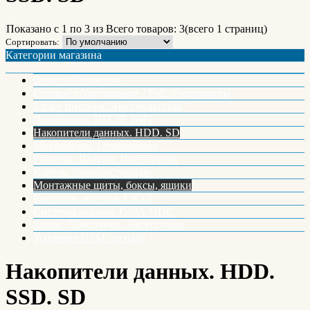
Показано с 1 по 3 из
Всего товаров: 3
(всего 1 страниц)
Сортировать:
Категории магазина
Видеонаблюдение
Сетевое оборудование / PoE. Радиомосты
Блоки питания. Аккумуляторы
Домофония. HD. IP. WiFi
Накопители данных. HDD. SD
Микрофоны. Оповещение
Разъемы. Шнуры. Инструмент
Кабель. Комплектующие
Монтажные щиты, боксы, ящики
Контроль доступа. СКУД
Системы охраны. GSM. ОПС
Замки. Доводчики. Аксессуары
Усиление GSM сигнала
Накопители данных. HDD.
SSD. SD