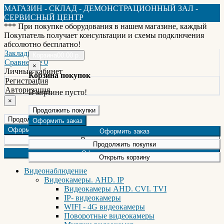
МАГАЗИН - СКЛАД - ДЕМОНСТРАЦИОННЫЙ ЗАЛ -
СЕРВИСНЫЙ ЦЕНТР
*** При покупке оборудования в нашем магазине, каждый
Покупатель получает консультации и схемы подключения
абсолютно бесплатно!
Закладки 0
Корзина
0
0.00 р.
Сравнение 0
×
Личный кабинет
Корзина покупок
Регистрация
Авторизация
В корзине пусто!
×
Продолжить покупки
Продолжить покупки
Оформить заказ
Оформление заказа
Оформить заказ
Продолжить покупки
Продолжить покупки
Оформление заказа
Открыть корзину
Видеонаблюдение
Видеокамеры. AHD. IP
Видеокамеры AHD. CVI. TVI
IP- видеокамеры
WIFI - 4G видеокамеры
Поворотные видеокамеры